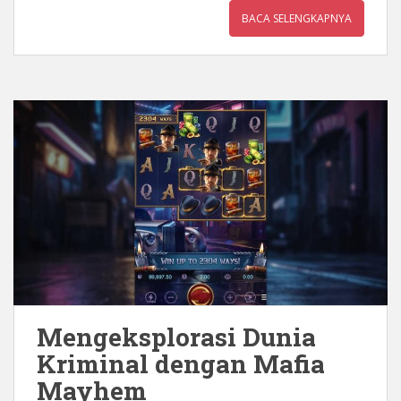
BACA SELENGKAPNYA
Mengeksplorasi Dunia
Kriminal dengan Mafia
Mayhem