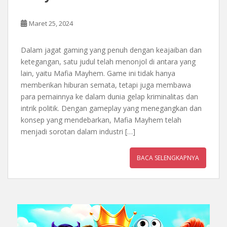
Maret 25, 2024
Dalam jagat gaming yang penuh dengan keajaiban dan
ketegangan, satu judul telah menonjol di antara yang
lain, yaitu Mafia Mayhem. Game ini tidak hanya
memberikan hiburan semata, tetapi juga membawa
para pemainnya ke dalam dunia gelap kriminalitas dan
intrik politik. Dengan gameplay yang menegangkan dan
konsep yang mendebarkan, Mafia Mayhem telah
menjadi sorotan dalam industri […]
BACA SELENGKAPNYA