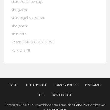
situs slot terpercaya
slot gacor
situs togel 4D Macau
slot gacor
situs toto
Pesan PBN & GUESTPOST
KLIK DISINI
HOME
TENTANG KAMI
PRIVACY POLICY
DISCLAIMER
TOS
KONTAK KAMI
Copyright © 2022 Courtyarddoro.com Tema oleh
Colorlib
diberdayakan
oleh
WordPress