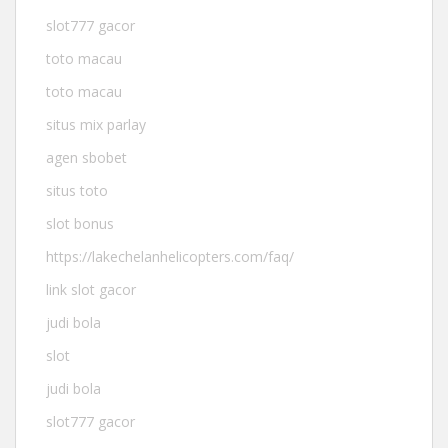
slot777 gacor
toto macau
toto macau
situs mix parlay
agen sbobet
situs toto
slot bonus
https://lakechelanhelicopters.com/faq/
link slot gacor
judi bola
slot
judi bola
slot777 gacor