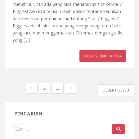
menghibur, tak ada yang bisa menandingi slot online 7
Piggies! Ayo kita telusuri lebih dalam tentang keunikan
dan keseruan permainan ini. Tentang Slot 7 Piggies 7
Piggies adalah slot online yang mengusung tema babi
yang lucu dan menggemaskan. Dikemas dengan grafis
yang […]
BACA SELENGKAPNYA
PAGINASI
1
2
…
4
OLDER POSTS
POS
PENCARIAN
Mencari: