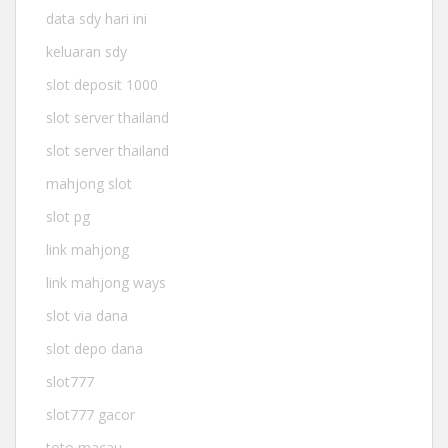
data sdy hari ini
keluaran sdy
slot deposit 1000
slot server thailand
slot server thailand
mahjong slot
slot pg
link mahjong
link mahjong ways
slot via dana
slot depo dana
slot777
slot777 gacor
toto macau