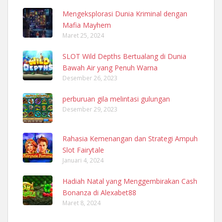
Mengeksplorasi Dunia Kriminal dengan
Mafia Mayhem
Maret 25, 2024
SLOT Wild Depths Bertualang di Dunia
Bawah Air yang Penuh Warna
Desember 26, 2023
perburuan gila melintasi gulungan
Desember 29, 2023
Rahasia Kemenangan dan Strategi Ampuh
Slot Fairytale
Januari 4, 2024
Hadiah Natal yang Menggembirakan Cash
Bonanza di Alexabet88
Maret 8, 2024