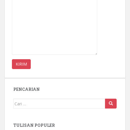
PENCARIAN
Mencari:
TULISAN POPULER